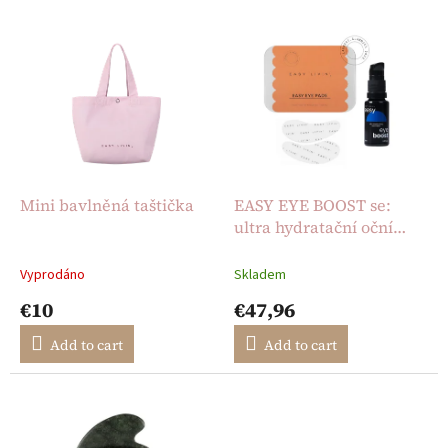
s
o
L
r
i
t
s
i
t
n
o
g
f
p
r
o
Mini bavlněná taštička
EASY EYE BOOST se:
d
ultra hydratační oční
u
krém + opakovaně
c
použitelné silikonové
Vyprodáno
Skladem
t
polštářky pod oči
€10
€47,96
s
Add to cart
Add to cart