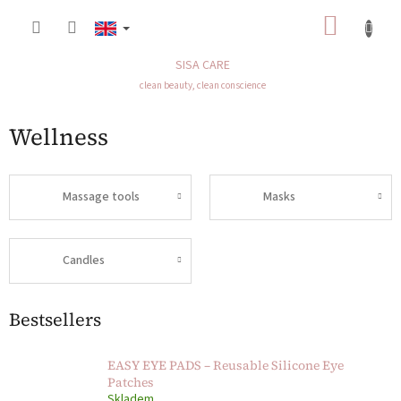
Skip
SHOP
to
content
CART
SISA CARE
clean beauty, clean conscience
Wellness
Massage tools
Masks
Candles
Bestsellers
EASY EYE PADS – Reusable Silicone Eye
Patches
Skladem