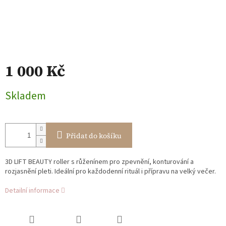
1 000 Kč
Měrná
Skladem
cena:
Přidat do košíku
3D LIFT BEAUTY roller s růženínem pro zpevnění, konturování a
rozjasnění pleti. Ideální pro každodenní rituál i přípravu na velký večer.
Detailní informace