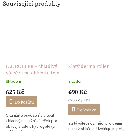
Související produkty
ICE ROLLER – chladivý
Zlatý derma roller
váleček na obličej a tělo
Skladem
Skladem
Průměrné
Průměrné
hodnocení
hodnocení
625 Kč
690 Kč
produktu
produktu
je
je
Měrná
690 Kč / 1 ks
Do košíku
5,0
5,0
cena:
Do košíku
z
z
Okamžité osvěžení a úleva!
5
5
Chladivý masážní váleček pro
hvězdiček.
hvězdiček.
Zlatý váleček z mědi pro denní
obličej a tělo s hydrogelovými
masáž obličeje. Uvolňuje napětí,