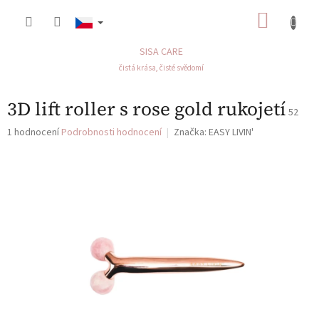
Přejít
NÁKU
na
obsah
KOŠÍK
SISA CARE
čistá krása, čisté svědomí
3D lift roller s rose gold rukojetí
52
Průměrné
1 hodnocení
Podrobnosti hodnocení
Značka:
EASY LIVIN'
hodnocení
produktu
je
5,0
z
5
hvězdiček.