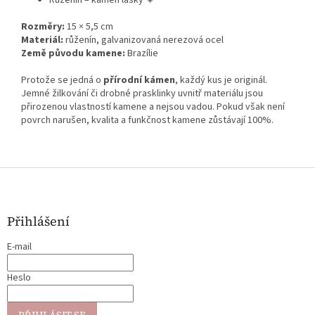
Rozměry:
15 × 5,5 cm
Materiál:
růženín, galvanizovaná nerezová ocel
Země původu kamene:
Brazílie
Protože se jedná o
přírodní kámen
, každý kus je originál.
Jemné žilkování či drobné prasklinky uvnitř materiálu jsou
přirozenou vlastností kamene a nejsou vadou. Pokud však není
povrch narušen, kvalita a funkčnost kamene zůstávají 100%.
Z
á
p
a
Přihlášení
t
E-mail
í
Heslo
PŘIHLÁSIT SE