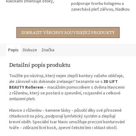
kuličkami zmenšuje otoky,
podporuje tvorbu kolagenu a
napíná pleť a zklidňuje
zanechává pleť zářivou, hladkou
podráždění – ideální ráno, po
a pevnější.
opalování...
ZOBRAZIT VŠECHNY SOUVISEJÍCÍ PRODUKTY
Popis
Diskuze
Značka
Detailní popis produktu
Toužíte po nástroji, který nejen zlepší kontury vašeho obličeje,
ale zároveň vás dokonale zrelaxuje? Seznamte se s
3D LIFT
BEAUTY Rollerem
– masážním pomocníkem s dvěma hlavicemi
z růženínu, který se postará o zpevnění, rozjasnění a celkové
omlazení pleti.
Hlavice z růženínu – kamene lásky – působí díky své přirozené
chladivosti na póry, podporují lymfatický systém a zlepšují
krevní oběh. Speciální tvar hlavic umožňuje precizní konturování
tváře – zdůrazní lícní kosti, zpevní čelistní linii i oblast obočí.