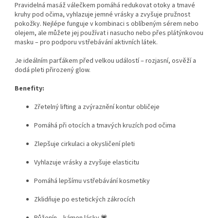
Pravidelná masáž válečkem pomáhá redukovat otoky a tmavé
kruhy pod očima, vyhlazuje jemné vrásky a zvyšuje pružnost
pokožky. Nejlépe funguje v kombinaci s oblíbeným sérem nebo
olejem, ale můžete jej používat i nasucho nebo přes plátýnkovou
masku – pro podporu vstřebávání aktivních látek.
Je ideálním parťákem před velkou událostí – rozjasní, osvěží a
dodá pleti přirozený glow.
Benefity:
Zřetelný lifting a zvýraznění kontur obličeje
Pomáhá při otocích a tmavých kruzích pod očima
Zlepšuje cirkulaci a okysličení pleti
Vyhlazuje vrásky a zvyšuje elasticitu
Pomáhá lepšímu vstřebávání kosmetiky
Zklidňuje po estetických zákrocích
Růženín – kámen lásky 💗