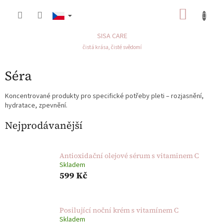
Přejít
NÁKU
na
obsah
KOŠÍK
SISA CARE
čistá krása, čisté svědomí
Séra
Koncentrované produkty pro specifické potřeby pleti – rozjasnění,
hydratace, zpevnění.
Nejprodávanější
Antioxidační olejové sérum s vitaminem C
Skladem
599 Kč
Posilující noční krém s vitamínem C
Skladem