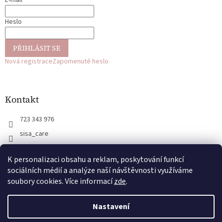
í
Heslo
PŘIHLÁSIT SE
Nová registrace
Zapomenuté heslo
Kontakt
723 343 976
sisa_care
723 343 976
K personalizaci obsahu a reklam, poskytování funkcí
@sisa_care
sociálních médií a analýze naší návštěvnosti využíváme
soubory cookies. Více informací
zde
.
Vytvořil Shoptet
Nastavení