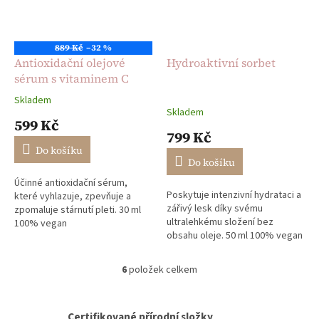
889 Kč
–32 %
Antioxidační olejové
Hydroaktivní sorbet
sérum s vitaminem C
Skladem
Průměrné
Skladem
hodnocení
599 Kč
produktu
799 Kč
je
Do košíku
5,0
Do košíku
z
Účinné antioxidační sérum,
5
Poskytuje intenzivní hydrataci a
které vyhlazuje, zpevňuje a
hvězdiček.
zářivý lesk díky svému
zpomaluje stárnutí pleti. 30 ml
ultralehkému složení bez
100% vegan
obsahu oleje. 50 ml 100% vegan
6
položek celkem
O
v
l
á
Certifikované přírodní složky