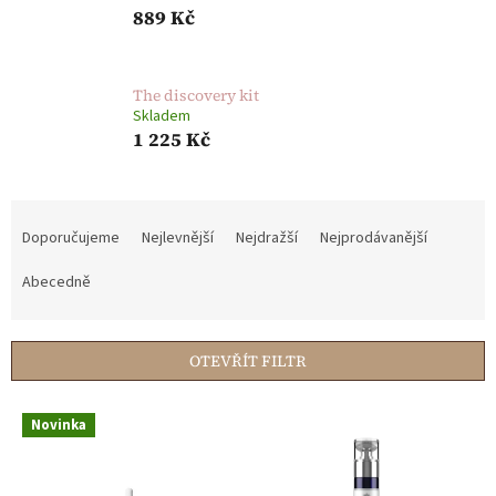
889 Kč
The discovery kit
Skladem
1 225 Kč
Ř
a
Doporučujeme
Nejlevnější
Nejdražší
Nejprodávanější
z
e
Abecedně
n
í
p
OTEVŘÍT FILTR
r
o
V
d
Novinka
ý
u
p
k
i