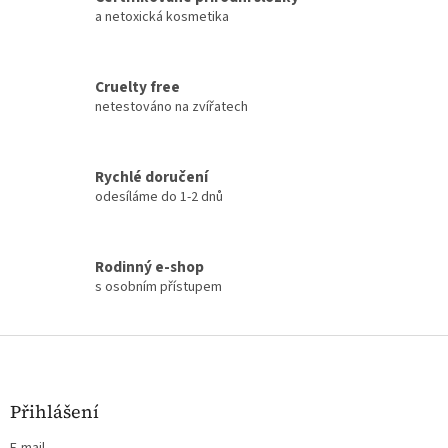
d
a netoxická kosmetika
a
c
í
Cruelty free
p
netestováno na zvířatech
r
v
k
y
Rychlé doručení
v
odesíláme do 1-2 dnů
ý
p
i
s
Rodinný e-shop
u
s osobním přístupem
Z
á
p
a
Přihlášení
t
E-mail