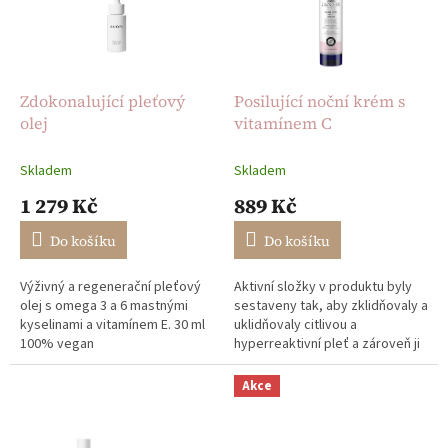
t
s
ů
p
r
o
d
Zdokonalující pleťový
Posilující noční krém s
u
olej
vitamínem C
k
t
Skladem
Skladem
ů
1 279 Kč
889 Kč
Do košíku
Do košíku
Výživný a regenerační pleťový
Aktivní složky v produktu byly
olej s omega 3 a 6 mastnými
sestaveny tak, aby zklidňovaly a
kyselinami a vitamínem E. 30 ml
uklidňovaly citlivou a
100% vegan
hyperreaktivní pleť a zároveň ji
posilovaly. Díky těmto
opatřením pleť získává vitalitu,...
Akce