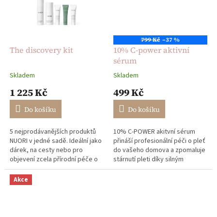
799 Kč
–37 %
The discovery kit
10% C-power aktivní
sérum
Skladem
Skladem
Průměrné
Průměrné
hodnocení
hodnocení
1 225 Kč
499 Kč
produktu
produktu
je
je
Do košíku
Do košíku
5,0
5,0
z
z
5 nejprodávanějších produktů
10% C-POWER akitvní sérum
5
5
NUORI v jedné sadě. Ideální jako
přináší profesionální péči o pleť
hvězdiček.
hvězdiček.
dárek, na cesty nebo pro
do vašeho domova a zpomaluje
objevení zcela přírodní péče o
stárnutí pleti díky silným
pleť se skutečnými, viditelnými
aktivním složkám. 30 ml 100%
výsledky.
vegan
Akce