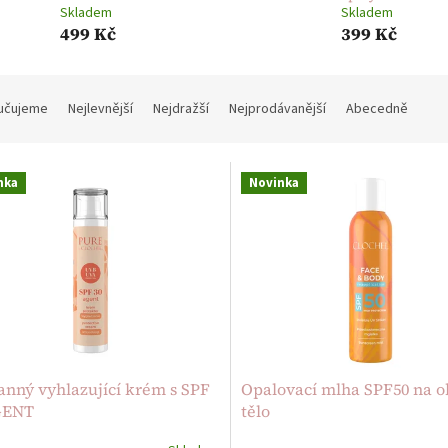
Skladem
Skladem
499 Kč
399 Kč
učujeme
Nejlevnější
Nejdražší
Nejprodávanější
Abecedně
nka
Novinka
anný vyhlazující krém s SPF
Opalovací mlha SPF50 na ob
GENT
tělo