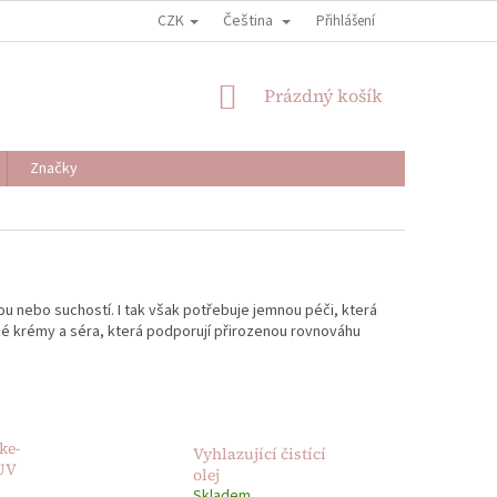
CZK
Čeština
Přihlášení
NÁKUPNÍ
Prázdný košík
KOŠÍK
Značky
u nebo suchostí. I tak však potřebuje jemnou péči, která
ehké krémy a séra, která podporují přirozenou rovnováhu
ke-
Vyhlazující čistící
UV
olej
Skladem