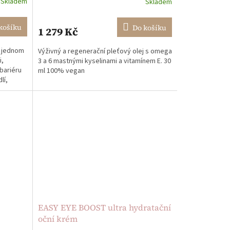
Skladem
Skladem
košíku
Do košíku
1 279 Kč
v jednom
Výživný a regenerační pleťový olej s omega
i,
3 a 6 mastnými kyselinami a vitamínem E. 30
bariéru
ml 100% vegan
lí,
EASY EYE BOOST ultra hydratační
oční krém
konové