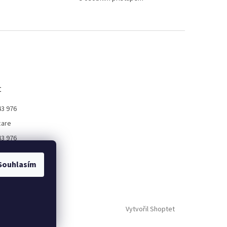
t
43 976
care
43 976
_care
Souhlasím
Vytvořil Shoptet