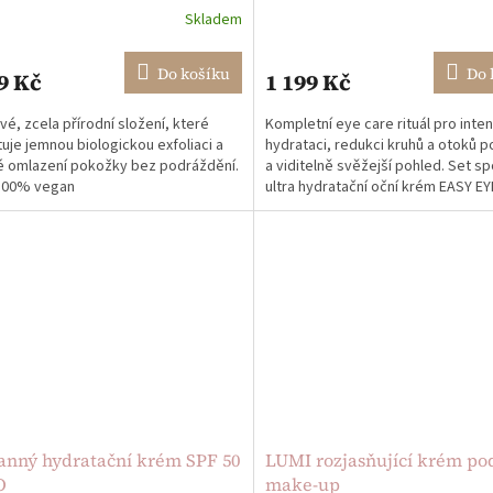
Skladem
rné
polštářky pod oči
cení
ktu
Do košíku
Do 
9 Kč
1 199 Kč
é, zcela přírodní složení, které
Kompletní eye care rituál pro inten
uje jemnou biologickou exfoliaci a
hydrataci, redukci kruhů a otoků 
é omlazení pokožky bez podráždění.
a viditelně svěžejší pohled. Set sp
ček.
 100% vegan
ultra hydratační oční krém EASY 
a...
anný hydratační krém SPF 50
LUMI rozjasňující krém po
O
make-up