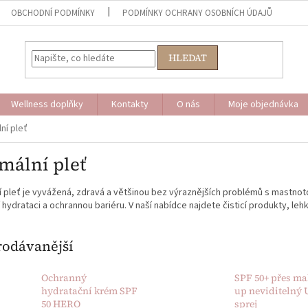
OBCHODNÍ PODMÍNKY
PODMÍNKY OCHRANY OSOBNÍCH ÚDAJŮ
HLEDAT
Wellness doplňky
Kontakty
O nás
Moje objednávka
ní pleť
mální pleť
 pleť je vyvážená, zdravá a většinou bez výraznějších problémů s mastnoto
jí hydrataci a ochrannou bariéru. V naší nabídce najdete čisticí produkty, l
rodávanější
Ochranný
SPF 50+ přes ma
hydratační krém SPF
up neviditelný 
50 HERO
sprej