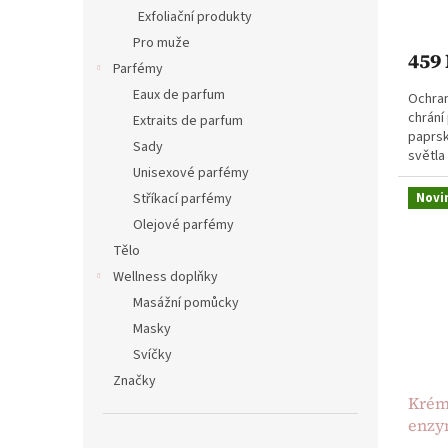
Průmě
Exfoliační produkty
hodno
Pro muže
produ
459
je
Parfémy
5,0
Eaux de parfum
Ochran
z
chrání
5
Extraits de parfum
paprsk
hvězdi
Sady
světla 
Unisexové parfémy
50ml
Novi
Stříkací parfémy
Olejové parfémy
Tělo
Wellness doplňky
Masážní pomůcky
Masky
Svíčky
Značky
Krém
enzy