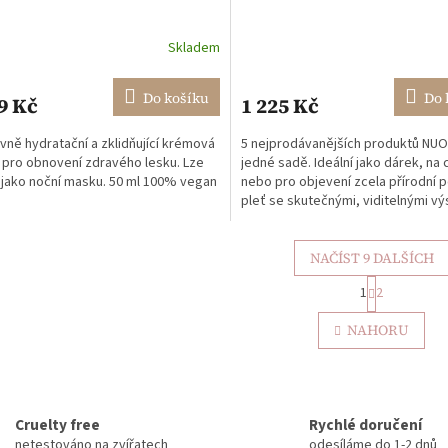
Skladem
rné
Průměrné
cení
hodnocení
ktu
produktu
Do košíku
Do 
9 Kč
1 225 Kč
je
5,0
ivně hydratační a zklidňující krémová
5 nejprodávanějších produktů NUO
z
pro obnovení zdravého lesku. Lze
jedné sadě. Ideální jako dárek, na 
5
 jako noční masku. 50 ml 100% vegan
nebo pro objevení zcela přírodní 
ček.
hvězdiček.
pleť se skutečnými, viditelnými vý
NAČÍST 9 DALŠÍCH
S
1
2
t
O
r
v
NAHORU
á
l
n
á
k
d
o
a
v
c
á
Cruelty free
Rychlé doručení
í
n
netestováno na zvířatech
odesíláme do 1-2 dnů