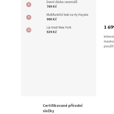
Denní dávka ceramidů
769 Kč
Průmě
Multifunkční lesk na rty Hayata
hodno
900 Kč
produ
1 69
je
Lip treat New York
539 Kč
5,0
Intenz
z
maska 
5
použít
hvězdi
Certifikované přírodní
složky