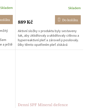
Skladem
Skladem
košíku
Do košíku
889 Kč
amžitý
Aktivní složky v produktu byly sestaveny
tak, aby zklidňovaly a uklidňovaly citlivou a
našem
hyperreaktivní pleť a zároveň ji posilovaly.
e a ještě
Díky těmto opatřením pleť získává
vitalitu,...
Denní SPF Mineral defence