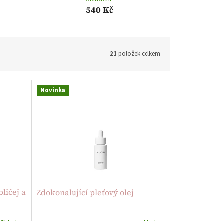
540 Kč
21
položek celkem
Novinka
ličej a
Zdokonalující pleťový olej