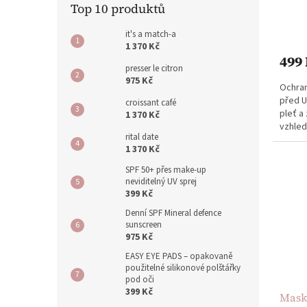
Top 10 produktů
it's a match-a
1 370 Kč
499
presser le citron
975 Kč
Ochran
před U
croissant café
pleť a 
1 370 Kč
vzhled
rital date
sami o 
1 370 Kč
SPF 50+ přes make-up
neviditelný UV sprej
399 Kč
Denní SPF Mineral defence
sunscreen
975 Kč
EASY EYE PADS – opakovaně
použitelné silikonové polštářky
pod oči
399 Kč
Mask