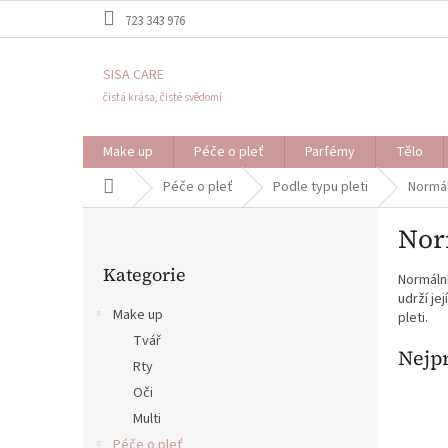
Přejít
723 343 976
na
obsah
SISA CARE
čistá krása, čisté svědomí
Make up
Péče o pleť
Parfémy
Tělo
Domů
Péče o pleť
Podle typu pleti
Normál
P
Nor
o
Přeskočit
s
Kategorie
kategorie
Normální
t
udrží je
r
Make up
pleti.
a
Tvář
n
Nejp
Rty
n
í
Oči
p
Multi
a
Péče o pleť