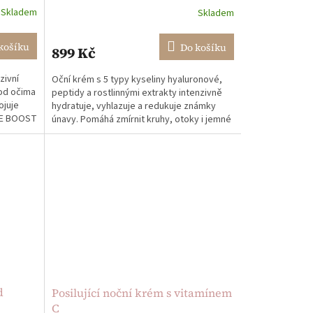
Skladem
Skladem
Průměrné
hodnocení
produktu
košíku
Do košíku
899 Kč
je
5,0
zivní
Oční krém s 5 typy kyseliny hyaluronové,
z
pod očima
peptidy a rostlinnými extrakty intenzivně
5
ojuje
hydratuje, vyhlazuje a redukuje známky
hvězdiček.
EYE BOOST
únavy. Pomáhá zmírnit kruhy, otoky i jemné
vrásky a...
d
Posilující noční krém s vitamínem
C