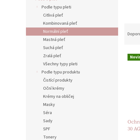
n
Podle typu pleti
e
Citlivá pleť
l
Kombinovaná pleť
Ř
Normální pleť
a
Dopor
z
Mastná pleť
e
Suchá pleť
V
n
Zralá pleť
Novi
ý
í
Všechny typy pleti
p
p
Podle typu produktu
i
r
s
Čistící produkty
o
p
d
Oční krémy
r
u
Krémy na obličej
o
k
Masky
d
t
Séra
u
ů
Sady
Ochr
k
30 A
t
SPF
ů
Tonery