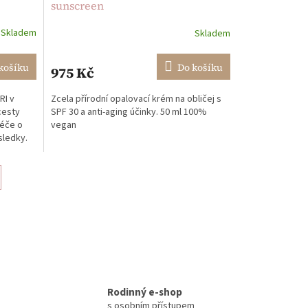
sunscreen
Skladem
Skladem
Průměrné
hodnocení
produktu
košíku
Do košíku
975 Kč
je
4,4
RI v
Zcela přírodní opalovací krém na obličej s
z
cesty
SPF 30 a anti-aging účinky. 50 ml 100%
5
péče o
vegan
hvězdiček.
sledky.
Rodinný e-shop
s osobním přístupem