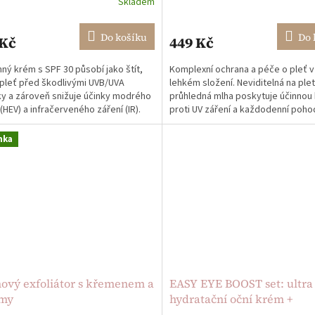
Skladem
rné
cení
ktu
Do košíku
Do 
 Kč
449 Kč
ný krém s SPF 30 působí jako štít,
Komplexní ochrana a péče o pleť 
 pleť před škodlivými UVB/UVA
lehkém složení. Neviditelná na plet
y a zároveň snižuje účinky modrého
průhledná mlha poskytuje účinnou 
ček.
(HEV) a infračerveného záření (IR).
proti UV záření a každodenní pohod
kdykoli ho...
nka
ový exfoliátor s křemenem a
EASY EYE BOOST set: ultra
my
hydratační oční krém +
opakovaně použitelné sili