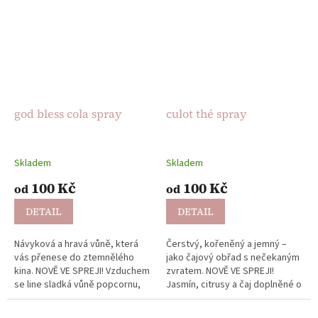
god bless cola spray
culot thé spray
Skladem
Skladem
100 Kč
100 Kč
od
od
DETAIL
DETAIL
Návyková a hravá vůně, která
Čerstvý, kořeněný a jemný –
vás přenese do ztemnělého
jako čajový obřad s nečekaným
kina. NOVĚ VE SPREJI! Vzduchem
zvratem. NOVĚ VE SPREJI!
se line sladká vůně popcornu,
Jasmín, citrusy a čaj doplněné o
karamelu a vanilky, zatímco v
tóny meruňky a špetku wasabi
ruce držíte sklenici ledové...
vytvářejí lehkou, přesto...