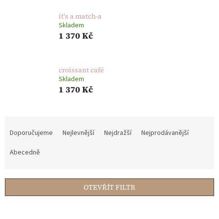
it's a match-a
Skladem
1 370 Kč
croissant café
Skladem
1 370 Kč
Ř
a
Doporučujeme
Nejlevnější
Nejdražší
Nejprodávanější
z
e
Abecedně
n
í
p
OTEVŘÍT FILTR
r
o
V
d