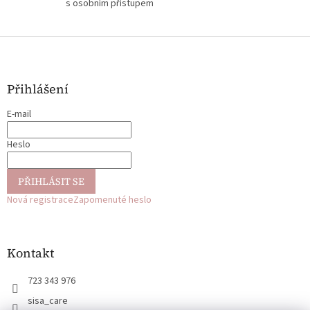
s osobním přístupem
Z
á
p
a
Přihlášení
t
E-mail
í
Heslo
PŘIHLÁSIT SE
Nová registrace
Zapomenuté heslo
Kontakt
723 343 976
sisa_care