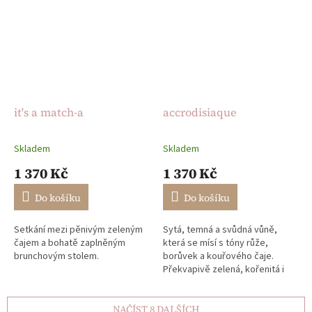
it's a match-a
accrodisiaque
Skladem
Skladem
Průměrné
Průměrné
hodnocení
hodnocení
1 370 Kč
1 370 Kč
produktu
produktu
je
je
Do košíku
Do košíku
4,9
5,0
z
z
Setkání mezi pěnivým zeleným
Sytá, temná a svůdná vůně,
5
5
čajem a bohatě zaplněným
která se mísí s tóny růže,
hvězdiček.
hvězdiček.
brunchovým stolem.
borůvek a kouřového čaje.
Překvapivě zelená, kořenitá i
smyslně animální — jako
nespoutaná noc plná touhy.
NAČÍST 8 DALŠÍCH