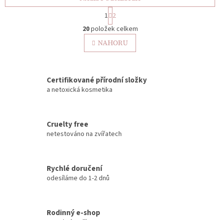
S
1
2
t
O
r
20
položek celkem
v
á
l
NAHORU
n
á
k
o
d
v
a
á
Certifikované přírodní složky
c
n
í
a netoxická kosmetika
í
p
r
v
Cruelty free
k
netestováno na zvířatech
y
v
ý
p
Rychlé doručení
i
odesíláme do 1-2 dnů
s
u
Rodinný e-shop