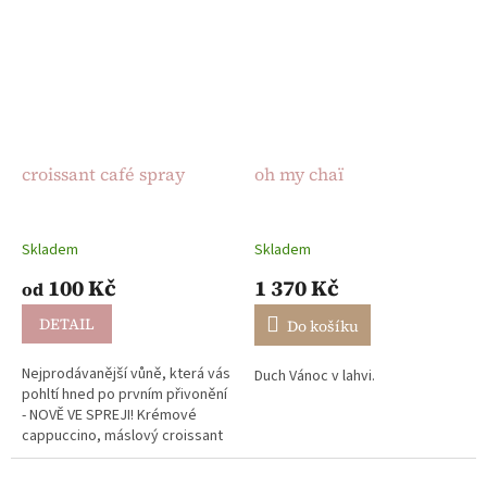
croissant café spray
oh my chaï
Skladem
Skladem
100 Kč
1 370 Kč
od
DETAIL
Do košíku
Nejprodávanější vůně, která vás
Duch Vánoc v lahvi.
pohltí hned po prvním přivonění
- NOVĚ VE SPREJI! Krémové
cappuccino, máslový croissant
a sladký tón tonky se mísí s
jemně praženým dřevem....