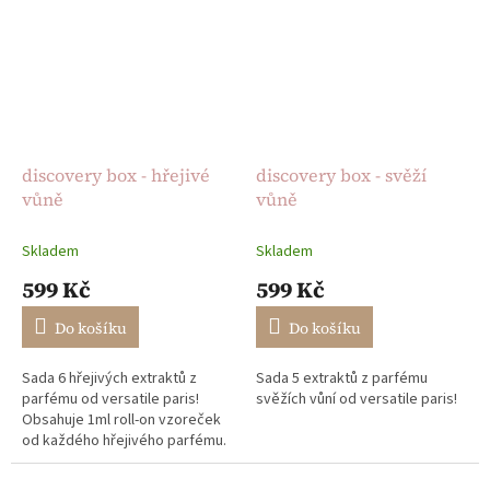
discovery box - hřejivé
discovery box - svěží
vůně
vůně
Skladem
Skladem
599 Kč
599 Kč
Do košíku
Do košíku
Sada 6 hřejivých extraktů z
Sada 5 extraktů z parfému
parfému od versatile paris!
svěžích vůní od versatile paris!
Obsahuje 1ml roll-on vzoreček
od každého hřejivého parfému.