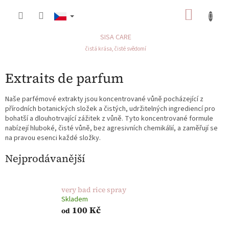
Přejít
NÁKU
na
obsah
KOŠÍK
SISA CARE
čistá krása, čisté svědomí
Extraits de parfum
Naše parfémové extrakty jsou koncentrované vůně pocházející z
přírodních botanických složek a čistých, udržitelných ingrediencí pro
bohatší a dlouhotrvající zážitek z vůně. Tyto koncentrované formule
nabízejí hluboké, čisté vůně, bez agresivních chemikálií, a zaměřují se
na pravou esenci každé složky.
Nejprodávanější
very bad rice spray
Skladem
100 Kč
od