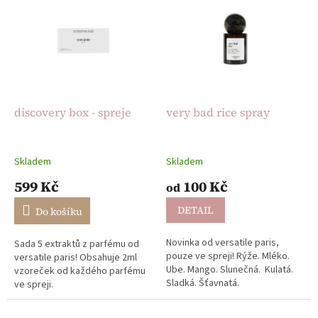
ý
u
p
k
i
t
s
ů
p
r
o
d
discovery box - spreje
very bad rice spray
u
k
t
Skladem
Skladem
ů
599 Kč
100 Kč
od
DETAIL
Do košíku
Novinka od versatile paris,
Sada 5 extraktů z parfému od
pouze ve spreji! Rýže. Mléko.
versatile paris! Obsahuje 2ml
Ube. Mango. Slunečná. Kulatá.
vzoreček od každého parfému
Sladká. Šťavnatá.
ve spreji.