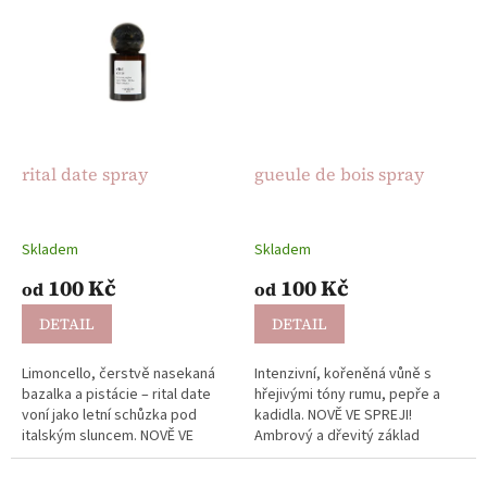
rital date spray
gueule de bois spray
Skladem
Skladem
100 Kč
100 Kč
od
od
DETAIL
DETAIL
Limoncello, čerstvě nasekaná
Intenzivní, kořeněná vůně s
bazalka a pistácie – rital date
hřejivými tóny rumu, pepře a
voní jako letní schůzka pod
kadidla. NOVĚ VE SPREJI!
italským sluncem. NOVĚ VE
Ambrový a dřevitý základ
SPREJI! Krémová, svěží a
zahřeje jako silný drink po
gurmánská vůně pro každého.
dlouhé noci.