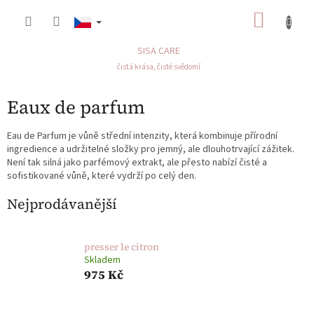
Přejít
NÁKU
na
obsah
KOŠÍK
SISA CARE
čistá krása, čisté svědomí
Eaux de parfum
Eau de Parfum je vůně střední intenzity, která kombinuje přírodní
ingredience a udržitelné složky pro jemný, ale dlouhotrvající zážitek.
Není tak silná jako parfémový extrakt, ale přesto nabízí čisté a
sofistikované vůně, které vydrží po celý den.
Nejprodávanější
presser le citron
Skladem
975 Kč