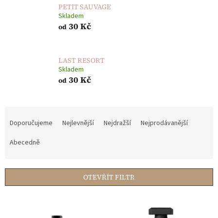
PETIT SAUVAGE
Skladem
30 Kč
od
LAST RESORT
Skladem
30 Kč
od
Ř
a
Doporučujeme
Nejlevnější
Nejdražší
Nejprodávanější
z
e
Abecedně
n
í
p
OTEVŘÍT FILTR
r
o
V
d
ý