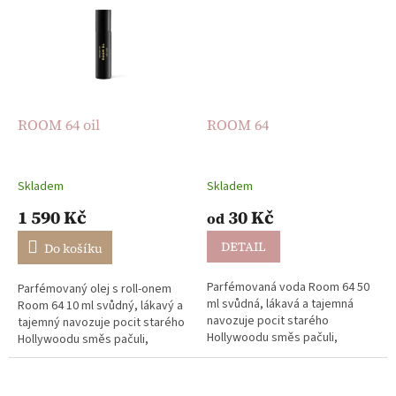
ROOM 64 oil
ROOM 64
Skladem
Skladem
1 590 Kč
30 Kč
od
DETAIL
Do košíku
Parfémovaná voda Room 64 50
Parfémovaný olej s roll-onem
ml svůdná, lákavá a tajemná
Room 64 10 ml svůdný, lákavý a
navozuje pocit starého
tajemný navozuje pocit starého
Hollywoodu směs pačuli,
Hollywoodu směs pačuli,
tabákových listů a bergamotu
tabákových listů a bergamotu
svůdně protkaná tmavou
svůdně protkaná tmavou...
vanilkou,...