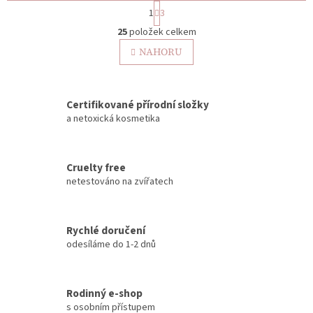
S
1
3
t
O
r
25
položek celkem
v
á
l
NAHORU
n
á
k
o
d
v
a
á
Certifikované přírodní složky
c
n
í
a netoxická kosmetika
í
p
r
v
Cruelty free
k
netestováno na zvířatech
y
v
ý
p
Rychlé doručení
i
odesíláme do 1-2 dnů
s
u
Rodinný e-shop
s osobním přístupem