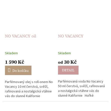
NO VACANCY oil
NO VACANCY
Skladem
Skladem
1 590 Kč
30 Kč
od
DETAIL
Do košíku
Parfémovaná voda No Vacancy
Parfémovaný olej s roll-onem No
50 ml čerstvá, svěží, rafinovaná
Vacancy 10 ml čerstvá, svěží,
a nostalgická vtáhne vás do
rafinovaná a nostalgická vtáhne
slunné Kalifornie Hořké
vás do slunné Kalifornie
pomelo, jemná směs svěžích
dlouhotrvající výdrž ideální do
citrusů a vetiveru se...
kabelky nebo...