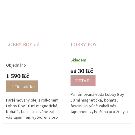
LOBBY BOY oil
LOBBY BOY
Skladem
Průměrné
Objednáno
hodnocení
30 Kč
od
produktu
1 590 Kč
je
DETAIL
5,0
Do košíku
z
Parfémovaná voda Lobby Boy
5
Parfémovaný olej s roll-onem
50 ml magnetická, bohatá,
hvězdiček.
Lobby Boy 10 ml magnetická,
fascinující vůně zahalí vás
bohatá, fascinující vůně zahalí
tajemnem vytvořená pro ženy a
vás tajemnem vytvořená pro
muže Nechte se pohltit
ženy a muže dlouhotrvající
návykovým parfémem, který
výdrž ideální do kabelky...
je...