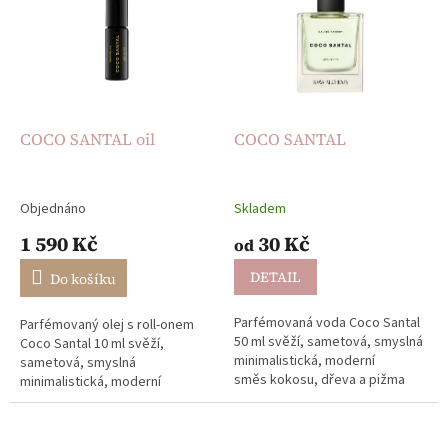
u
p
k
i
t
s
ů
p
r
o
d
COCO SANTAL oil
COCO SANTAL
u
k
t
Objednáno
Skladem
ů
1 590 Kč
30 Kč
od
DETAIL
Do košíku
Parfémovaná voda Coco Santal
Parfémovaný olej s roll-onem
50 ml svěží, sametová, smyslná
Coco Santal 10 ml svěží,
minimalistická, moderní
sametová, smyslná
směs kokosu, dřeva a pižma
minimalistická, moderní
dlouhotrvající výdrž
směs kokosu, dřeva a pižma
interpretace ikonického
dlouhotrvající výdrž
parfému...
interpretace...