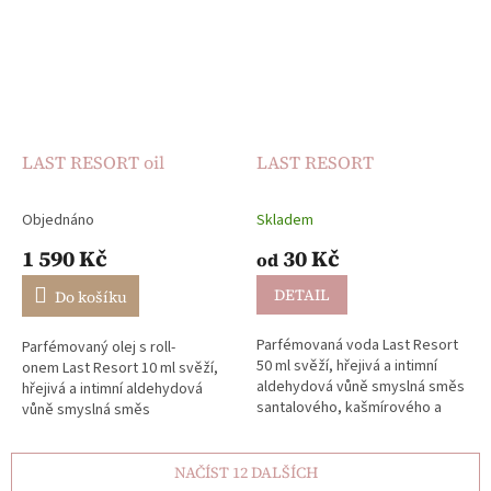
LAST RESORT oil
LAST RESORT
Objednáno
Skladem
Průměrné
Průměrné
hodnocení
hodnocení
1 590 Kč
30 Kč
od
produktu
produktu
je
je
DETAIL
Do košíku
5,0
5,0
z
z
Parfémovaná voda Last Resort
Parfémovaný olej s roll-
5
5
50 ml svěží, hřejivá a intimní
onem Last Resort 10 ml svěží,
hvězdiček.
hvězdiček.
aldehydová vůně smyslná směs
hřejivá a intimní aldehydová
santalového, kašmírového a
vůně smyslná směs
cedrového dřeva a pižma
santalového, kašmírového a
dlouhotrvající výdrž Svěží,...
cedrového dřeva a pižma
dlouhotrvající...
NAČÍST 12 DALŠÍCH