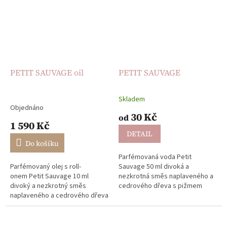
PETIT SAUVAGE oil
PETIT SAUVAGE
Skladem
Průměrné
Objednáno
hodnocení
30 Kč
od
produktu
1 590 Kč
je
DETAIL
5,0
Do košíku
z
Parfémovaná voda Petit
5
Parfémovaný olej s roll-
Sauvage 50 ml divoká a
hvězdiček.
onem Petit Sauvage 10 ml
nezkrotná směs naplaveného a
divoký a nezkrotný směs
cedrového dřeva s pižmem
naplaveného a cedrového dřeva
růžový pepř, divoký šafrán,
s pižmem růžový pepř, divoký
ananas, divoký fík květ černého
šafrán, ananas, divoký fík květ...
bezu...