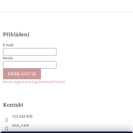
Z
á
p
a
Přihlášení
t
E-mail
í
Heslo
PŘIHLÁSIT SE
Nová registrace
Zapomenuté heslo
Kontakt
723 343 976
sisa_care