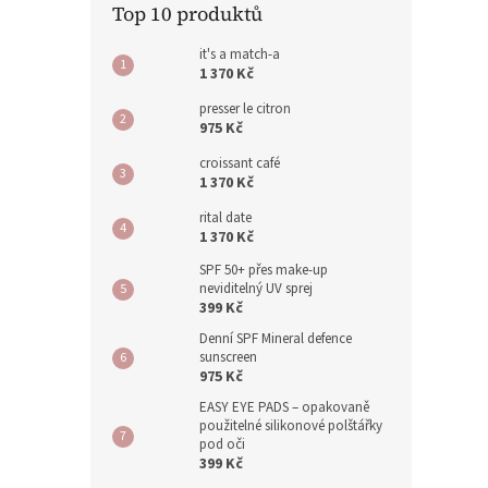
Top 10 produktů
it's a match-a
1 370 Kč
presser le citron
975 Kč
croissant café
1 370 Kč
rital date
1 370 Kč
SPF 50+ přes make-up
neviditelný UV sprej
399 Kč
Denní SPF Mineral defence
sunscreen
975 Kč
EASY EYE PADS – opakovaně
použitelné silikonové polštářky
pod oči
399 Kč