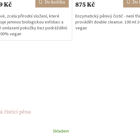
Do košíku
Do 
9 Kč
875 Kč
je
5,0
é, zcela přírodní složení, které
Enzymatický pěnivý čistič - není tř
z
uje jemnou biologickou exfoliaci a
provádět double cleanse. 100 ml 
5
é omlazení pokožky bez podráždění.
vegan
ček.
hvězdiček.
 100% vegan
 čistící pěna
Skladem
rné
cení