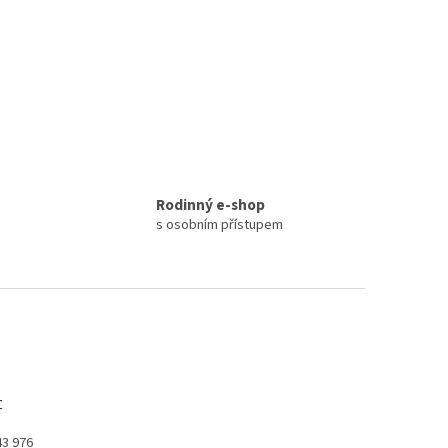
Rodinný e-shop
s osobním přístupem
t
43 976