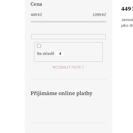
Cena
produ
449
je
449
Kč
1099
Kč
5,0
Jemná 
z
jako d
5
hvězdi
Na skladě
4
ROZBALIT FILTR
Přijímáme online platby