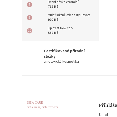
Denní dávka ceramidů
769 Kč
Multifunkční lesk na rty Hayata
900 Kč
Lip treat New York
539 Kč
Certifikované přírodní
složky
a netoxická kosmetika
Z
á
p
a
t
SISA CARE
Přihláš
í
čistá krása, čisté svědomí
E-mail