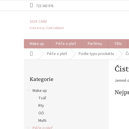
Přejít
723 343 976
na
obsah
SISA CARE
čistá krása, čisté svědomí
Make up
Péče o pleť
Parfémy
Tělo
Domů
Péče o pleť
Podle typu produktu
Či
P
Čist
o
Přeskočit
s
Kategorie
kategorie
Jemně od
t
r
Make up
Nejp
a
Tvář
n
Rty
n
í
Oči
p
Multi
a
Péče o pleť