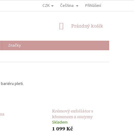
CZK
Čeština
Přihlášení
NÁKUPNÍ
Prázdný košík
KOŠÍK
Značky
bariéru pleti.
Krémový exfoliátor s
ěna
křemenem a enzymy
Skladem
1 099 Kč