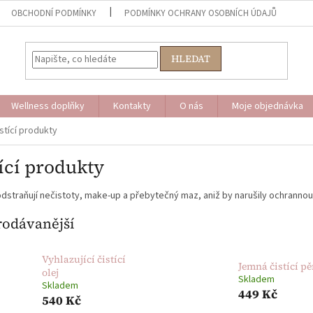
OBCHODNÍ PODMÍNKY
PODMÍNKY OCHRANY OSOBNÍCH ÚDAJŮ
HLEDAT
Wellness doplňky
Kontakty
O nás
Moje objednávka
stící produkty
ící produkty
straňují nečistoty, make-up a přebytečný maz, aniž by narušily ochrannou 
rodávanější
Vyhlazující čistící
Jemná čistící p
olej
Skladem
Skladem
449 Kč
540 Kč