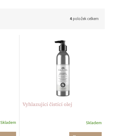
4
položek celkem
Vyhlazující čistící olej
Skladem
Skladem
Průměrné
hodnocení
produktu