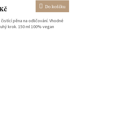
ktu
Do košíku
 Kč
čistící pěna na odličování. Vhodné
ruhý krok. 150 ml 100% vegan
ček.
O
v
l
á
d
a
c
í
p
r
v
k
y
v
ý
p
i