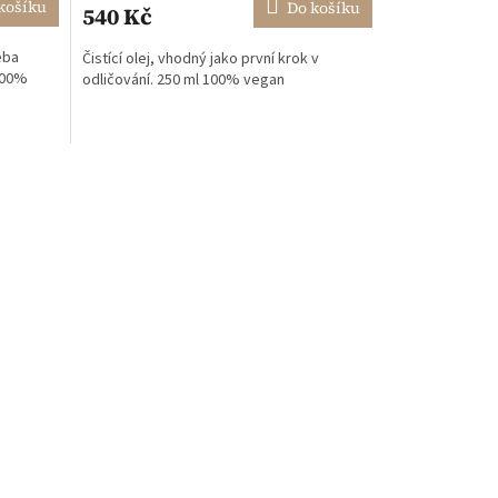
košíku
Do košíku
540 Kč
je
5,0
eba
Čistící olej, vhodný jako první krok v
z
100%
odličování. 250 ml 100% vegan
5
hvězdiček.