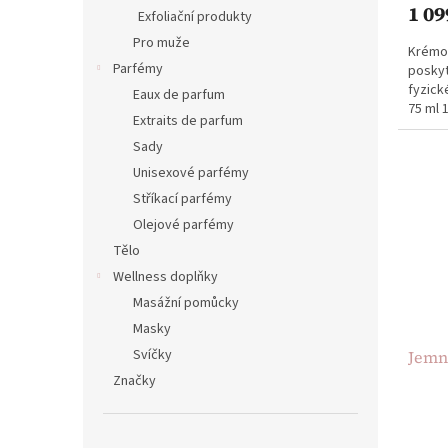
1 09
je
Exfoliační produkty
5,0
Pro muže
Krémov
z
Parfémy
poskyt
5
fyzick
hvězdi
Eaux de parfum
75 ml
Extraits de parfum
Sady
Unisexové parfémy
Stříkací parfémy
Olejové parfémy
Tělo
Wellness doplňky
Masážní pomůcky
Masky
Svíčky
Jemná
Značky
Průmě
hodno