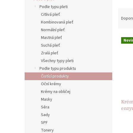
n
Podle typu pleti
e
Ř
Citlivá pleť
l
a
Dopor
Kombinovaná pleť
z
e
Normální pleť
V
n
Mastná pleť
Novi
ý
í
Suchá pleť
p
p
Zralá pleť
i
r
Všechny typy pleti
s
o
Podle typu produktu
p
d
r
u
Čistící produkty
o
k
Oční krémy
d
t
Krémy na obličej
u
ů
Masky
Krém
k
Séra
enzy
t
ů
Sady
Průmě
SPF
hodno
Tonery
produ