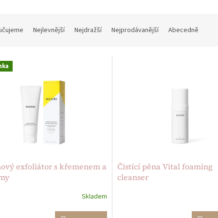
učujeme
Nejlevnější
Nejdražší
Nejprodávanější
Abecedně
nka
ový exfoliátor s křemenem a
Čistící pěna Vital foaming
my
cleanser
Skladem
rné
Průměrné
cení
hodnocení
ktu
produktu