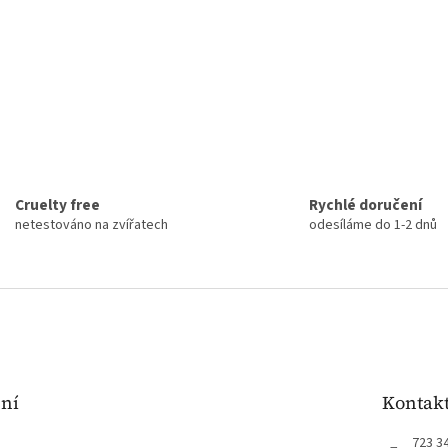
Cruelty free
Rychlé doručení
netestováno na zvířatech
odesíláme do 1-2 dnů
ení
Kontak
723 3