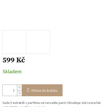
599 Kč
Měrná
Skladem
cena:
Přidat do košíku
Sada 5 extraktů z parfému od versatile paris! Obsahuje 2ml vzoreček