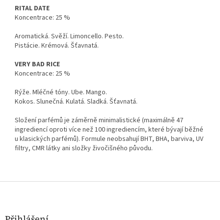
RITAL DATE
Koncentrace: 25 %
Aromatická. Svěží. Limoncello. Pesto.
Pistácie. Krémová. Šťavnatá.
VERY BAD RICE
Koncentrace: 25 %
Rýže. Mléčné tóny. Ube. Mango.
Kokos. Slunečná. Kulatá. Sladká. Šťavnatá.
Složení parfémů je záměrně minimalistické (maximálně 47
ingrediencí oproti více než 100 ingrediencím, které bývají běžné
u klasických parfémů). Formule neobsahují BHT, BHA, barviva, UV
filtry, CMR látky ani složky živočišného původu.
Z
á
p
a
Přihlášení