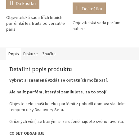
je
Do košíku
5,0
Do košíku
z
Objevitelská sada třích letních
5
Objevitelská sada parfum
parfémků les fruits od versatile
hvězdiček.
naturel.
paris.
Popis
Diskuze
Značka
Detailní popis produktu
Vybrat si znamená vzdát se ostatních možností.
Ale najít parfém, který si zamilujete, za to stojí.
Objevte celou naši kolekci parfémů z pohodlí domova vlastním
tempem díky Discovery Setu.
6 různých vůní, se kterými si zaručeně najdete svého favorita.
CO SET OBSAHUJE: