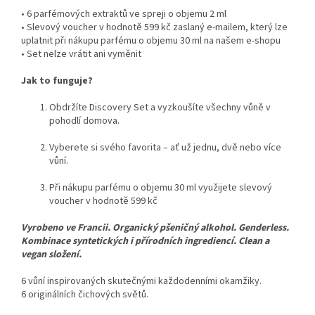
• 6 parfémových extraktů ve spreji o objemu 2 ml
• Slevový voucher v hodnotě 599 kč zaslaný e-mailem, který lze
uplatnit při nákupu parfému o objemu 30 ml na našem e-shopu
• Set nelze vrátit ani vyměnit
Jak to funguje?
Obdržíte Discovery Set a vyzkoušíte všechny vůně v
pohodlí domova.
Vyberete si svého favorita – ať už jednu, dvě nebo více
vůní.
Při nákupu parfému o objemu 30 ml využijete slevový
voucher v hodnotě 599 kč
Vyrobeno ve Francii. Organický pšeničný alkohol. Genderless.
Kombinace syntetických i přírodních ingrediencí. Clean a
vegan složení.
6 vůní inspirovaných skutečnými každodenními okamžiky.
6 originálních čichových světů.