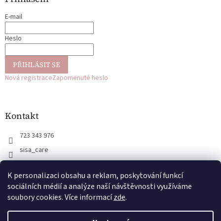
t
E-mail
í
Heslo
PŘIHLÁSIT SE
Nová registrace
Zapomenuté heslo
Kontakt
723 343 976
sisa_care
723 343 976
K personalizaci obsahu a reklam, poskytování funkcí
@sisa_care
sociálních médií a analýze naší návštěvnosti využíváme
soubory cookies. Více informací
zde
.
Vytvořil Shoptet