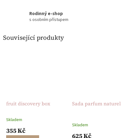
Rodinný e-shop
s osobním přístupem
Související produkty
fruit discovery box
Sada parfum naturel
Skladem
Průměrné
Skladem
hodnocení
355 Kč
produktu
625 Kč