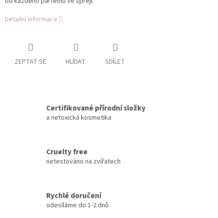
od každého parfému ve spreji.
Detailní informace
ZEPTAT SE
HLÍDAT
SDÍLET
Certifikované přírodní složky
a netoxická kosmetika
Cruelty free
netestováno na zvířatech
Rychlé doručení
odesíláme do 1-2 dnů