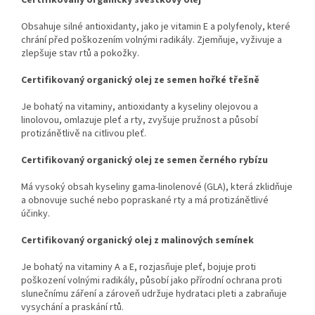
Obsahuje silné antioxidanty, jako je vitamin E a polyfenoly, které
chrání před poškozením volnými radikály. Zjemňuje, vyživuje a
zlepšuje stav rtů a pokožky.
Certifikovaný organický olej ze semen hořké třešně
Je bohatý na vitaminy, antioxidanty a kyseliny olejovou a
linolovou, omlazuje pleť a rty, zvyšuje pružnost a působí
protizánětlivě na citlivou pleť.
Certifikovaný organický olej ze semen černého rybízu
Má vysoký obsah kyseliny gama-linolenové (GLA), která zklidňuje
a obnovuje suché nebo popraskané rty a má protizánětlivé
účinky.
Certifikovaný organický olej z malinových semínek
Je bohatý na vitaminy A a E, rozjasňuje pleť, bojuje proti
poškození volnými radikály, působí jako přírodní ochrana proti
slunečnímu záření a zároveň udržuje hydrataci pleti a zabraňuje
vysychání a praskání rtů.