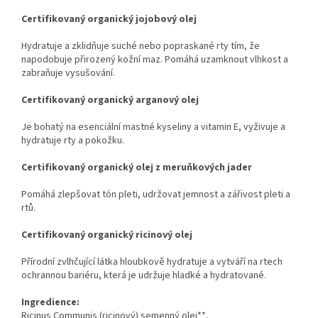
Certifikovaný organický jojobový olej
Hydratuje a zklidňuje suché nebo popraskané rty tím, že
napodobuje přirozený kožní maz. Pomáhá uzamknout vlhkost a
zabraňuje vysušování.
Certifikovaný organický arganový olej
Je bohatý na esenciální mastné kyseliny a vitamin E, vyživuje a
hydratuje rty a pokožku.
Certifikovaný organický olej z meruňkových jader
Pomáhá zlepšovat tón pleti, udržovat jemnost a zářivost pleti a
rtů.
Certifikovaný organický ricinový olej
Přírodní zvlhčující látka hloubkově hydratuje a vytváří na rtech
ochrannou bariéru, která je udržuje hladké a hydratované.
Ingredience:
Ricinus Communis (ricinový) semenný olej**,