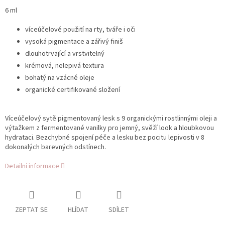
6 ml
víceúčelové použití na rty, tváře i oči
vysoká pigmentace a zářivý finiš
dlouhotrvající a vrstvitelný
krémová, nelepivá textura
bohatý na vzácné oleje
organické certifikované složení
Víceúčelový sytě pigmentovaný lesk s 9 organickými rostlinnými oleji a
výtažkem z fermentované vanilky pro jemný, svěží look a hloubkovou
hydrataci. Bezchybné spojení péče a lesku bez pocitu lepivosti v 8
dokonalých barevných odstínech.
Detailní informace
ZEPTAT SE
HLÍDAT
SDÍLET