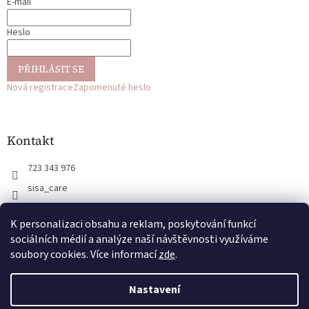
E-mail
í
Heslo
PŘIHLÁSIT SE
Nová registrace
Zapomenuté heslo
Kontakt
723 343 976
sisa_care
723 343 976
K personalizaci obsahu a reklam, poskytování funkcí
@sisa_care
sociálních médií a analýze naší návštěvnosti využíváme
soubory cookies. Více informací
zde
.
Vytvořil Shoptet
Nastavení