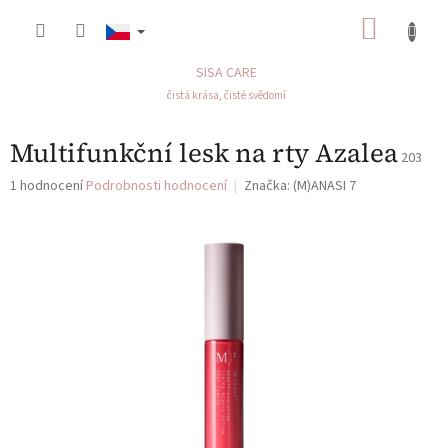
Přejít
NÁKU
na
obsah
KOŠÍK
SISA CARE
čistá krása, čisté svědomí
Multifunkční lesk na rty Azalea
203
Průměrné
1 hodnocení
Podrobnosti hodnocení
Značka:
(M)ANASI 7
hodnocení
produktu
je
5,0
z
5
hvězdiček.