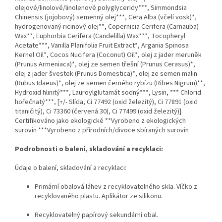
olejové/linolové/linolenové polyglyceridy***, Simmondsia
Chinensis (jojobový) semenný olej***, Cera Alba (včelí vosk)*,
hydrogenovaný ricinový olej**, Copernicia Cerifera (Carnauba)
Wax**, Euphorbia Cerifera (Candelilla) Wax***, Tocopheryl
Acetate***, Vanilla Planifolia Fruit Extract*, Argania Spinosa
Kernel Oil*, Cocos Nucifera (Coconut) Oil*, olej z jader meruněk
(Prunus Armeniaca)*, olej ze semen třešní (Prunus Cerasus)*,
olej z jader švestek (Prunus Domestica)*, olej ze semen malin
(Rubus Idaeus)*, olej ze semen černého rybízu (Ribes Nigrum)**,
Hydroxid hlinitý***, Lauroylglutamát sodný***, Lysin, *** Chlorid
hořečnatý***, [+/- Slída, Ci 77492 (oxid železitý), Ci 77891 (oxid
titaničitý), Ci 73360 (červená 30), Ci 77499 (oxid železitý)].
Certifikováno jako ekologické **Vyrobeno z ekologických
surovin ***Vyrobeno z přírodních/divoce sbíraných surovin
Podrobnosti o balení, skladování a recyklaci:
Údaje o balení, skladování a recyklaci:
Primární obalová láhev z recyklovatelného skla. Víčko z
recyklovaného plastu. Aplikátor ze silikonu.
Recyklovatelný papírový sekundární obal.