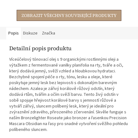
krémová, nelepivá...
krémová, nelepivá...
ZOBRAZIT VŠECHNY SOUVISEJÍCÍ PRODUKTY
Popis
Diskuze
Značka
Detailní popis produktu
Víceúčelový tónovací olej s 9 organickými rostlinnými oleji a
výtažkem z fermentované vanilky planifolia na rty, tváře a oči,
který dodává jemný, svěží vzhled a hloubkovou hydrataci.
Bezchybné spojení péče o rty, tónu, lesku a oleje, které
poskytuje jemný lesk bez lepivosti s dokonalým barevným
nádechem. Azalea je zářivý korálově růžový odstín, který
dodává rtům, tvářím a očím svěží barvu. Tento živý odstín v
sobě spojuje hřejivost korálové barvy s jemností růžové a
vytváří zářivý, sluncem políbený lesk, který je ideální pro
zvýraznění zdravého, přirozeného zčervenání. Skvěle funguje s
naším Bronzelighter Roseate jako bronzer a řasenkou Precision
Mascara Obsidian na řasy pro snadné vytvoření svěžího pohledu
políbeného sluncem.