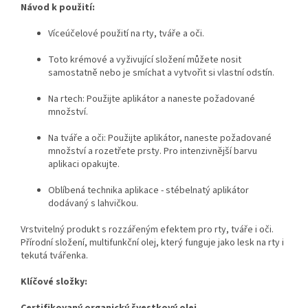
Návod k použití:
Víceúčelové použití na rty, tváře a oči.
Toto krémové a vyživující složení můžete nosit
samostatně nebo je smíchat a vytvořit si vlastní odstín.
Na rtech: Použijte aplikátor a naneste požadované
množství.
Na tváře a oči: Použijte aplikátor, naneste požadované
množství a rozetřete prsty. Pro intenzivnější barvu
aplikaci opakujte.
Oblíbená technika aplikace - stébelnatý aplikátor
dodávaný s lahvičkou.
Vrstvitelný produkt s rozzářeným efektem pro rty, tváře i oči.
Přírodní složení, multifunkční olej, který funguje jako lesk na rty i
tekutá tvářenka.
Klíčové složky:
Certifikovaný organický švestkový olej