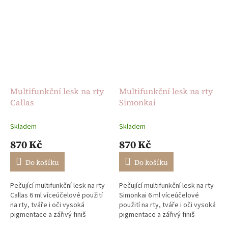
Multifunkční lesk na rty
Multifunkční lesk na rty
Callas
Simonkai
Skladem
Skladem
870 Kč
870 Kč
Do košíku
Do košíku
Pečující multifunkční lesk na rty
Pečující multifunkční lesk na rty
Callas 6 ml víceúčelové použití
Simonkai 6 ml víceúčelové
na rty, tváře i oči vysoká
použití na rty, tváře i oči vysoká
pigmentace a zářivý finiš
pigmentace a zářivý finiš
dlouhotrvající a vrstvitelný
dlouhotrvající a vrstvitelný