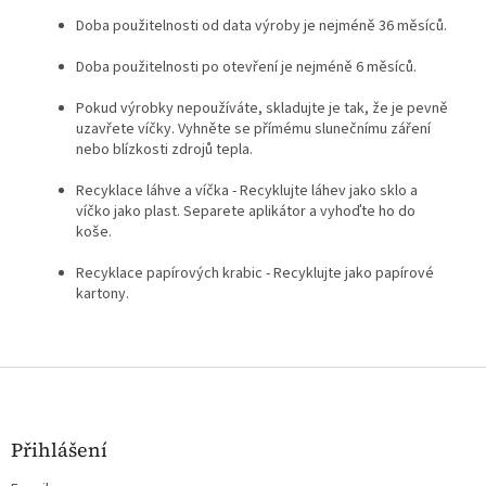
Doba použitelnosti od data výroby je nejméně 36 měsíců.
Doba použitelnosti po otevření je nejméně 6 měsíců.
Pokud výrobky nepoužíváte, skladujte je tak, že je pevně
uzavřete víčky. Vyhněte se přímému slunečnímu záření
nebo blízkosti zdrojů tepla.
Recyklace láhve a víčka - Recyklujte láhev jako sklo a
víčko jako plast. Separete aplikátor a vyhoďte ho do
koše.
Recyklace papírových krabic - Recyklujte jako papírové
kartony.
Z
á
p
a
Přihlášení
t