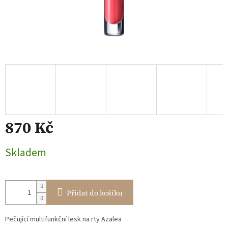
870 Kč
Měrná
Skladem
cena:
Přidat do košíku
Pečující multifunkční lesk na rty Azalea