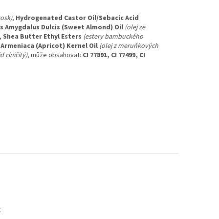
vosk)
,
Hydrogenated Castor Oil/Sebacic Acid
s Amygdalus Dulcis (Sweet Almond) Oil
(olej ze
,
Shea Butter Ethyl Esters
(estery bambuckého
Armeniaca (Apricot) Kernel Oil
(olej z meruňkových
d ciničitý)
, může obsahovat:
CI 77891, CI 77499, CI
t