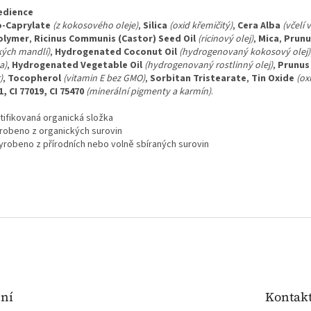
edience
-Caprylate
(z kokosového oleje)
,
Silica
(oxid křemičitý)
,
Cera Alba
(včelí 
olymer
,
Ricinus Communis (Castor) Seed Oil
(ricinový olej)
,
Mica
,
Prunu
kých mandlí)
,
Hydrogenated Coconut Oil
(hydrogenovaný kokosový olej)
a)
,
Hydrogenated Vegetable Oil
(hydrogenovaný rostlinný olej)
,
Prunus 
)
,
Tocopherol
(vitamin E bez GMO)
,
Sorbitan Tristearate
,
Tin Oxide
(oxi
1, CI 77019, CI 75470
(minerální pigmenty a karmín)
.
rtifikovaná organická složka
yrobeno z organických surovin
Vyrobeno z přírodních nebo volně sbíraných surovin
ení
Kontak