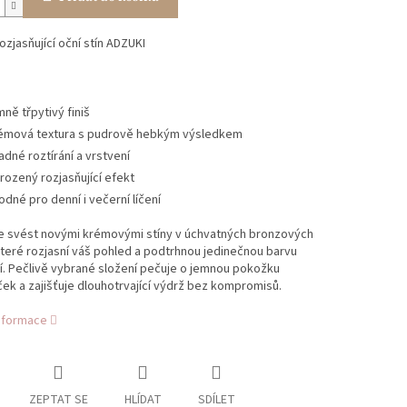
rozjasňující oční stín ADZUKI
mně třpytivý finiš
émová textura s pudrově hebkým výsledkem
adné roztírání a vrstvení
irozený rozjasňující efekt
odné pro denní i večerní líčení
e svést novými krémovými stíny v úchvatných bronzových
teré rozjasní váš pohled a podtrhnou jedinečnou barvu
í. Pečlivě vybrané složení pečuje o jemnou pokožku
ček a zajišťuje dlouhotrvající výdrž bez kompromisů.
informace
ZEPTAT SE
HLÍDAT
SDÍLET