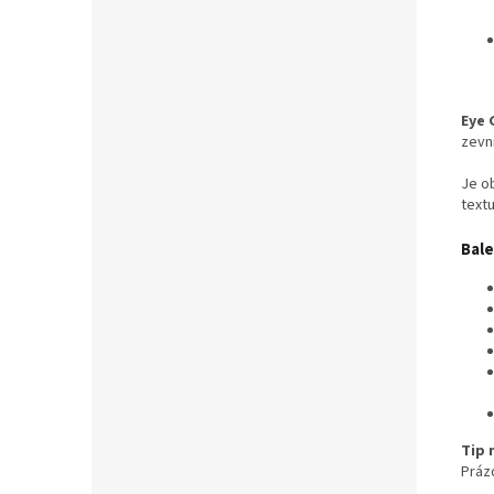
Eye 
zevn
Je o
text
Bale
Tip 
Práz