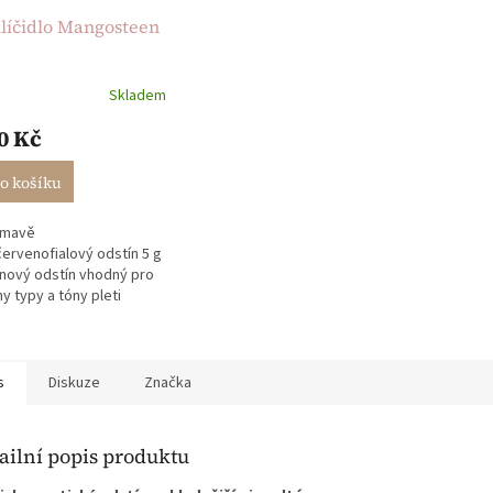
ilíčidlo Mangosteen
Skladem
0 Kč
o košíku
tmavě
ervenofialový odstín 5 g
ínový odstín vhodný pro
y typy a tóny pleti
vě jemná textura skvělý
ždodenní líčení i
...
s
Diskuze
Značka
ailní popis produktu