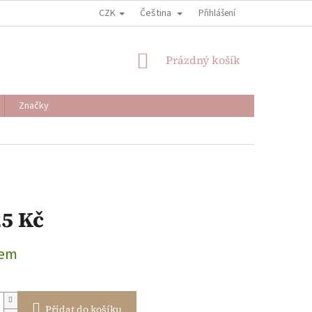
CZK
Čeština
Přihlášení
NÁKUPNÍ
Prázdný košík
KOŠÍK
Značky
25 Kč
dem
Přidat do košíku