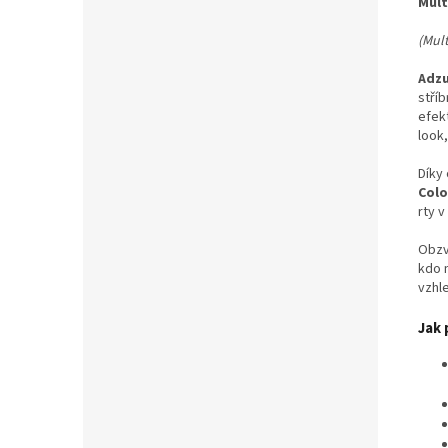
Mult
(Mul
Adzu
stří
efek
look,
Díky
Colo
rty v
Obzv
kdo 
vzhl
Jak 