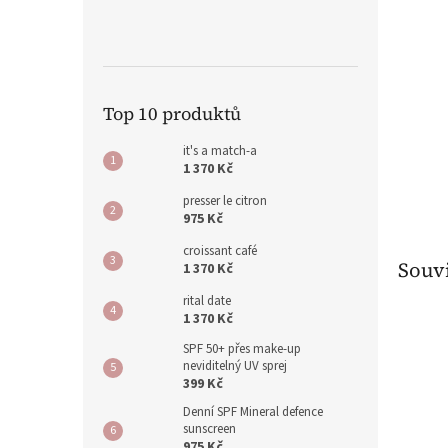
Top 10 produktů
it's a match-a
1 370 Kč
presser le citron
975 Kč
croissant café
Souvi
1 370 Kč
rital date
1 370 Kč
SPF 50+ přes make-up
neviditelný UV sprej
399 Kč
Denní SPF Mineral defence
sunscreen
975 Kč