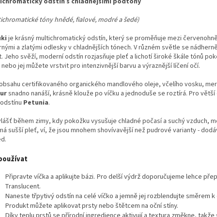
ichromatický odstín s chladnějšími podtóny
tichromatické tóny hnědé, fialové, modré a šedé)
ki
je krásný multichromatický odstín, který se proměňuje mezi červenoh
brnými a zlatými odlesky v chladnějších tónech. V různém světle se nádher
t. Jeho svěží, moderní odstín rozjasňuje pleť a lichotí široké škále tónů 
 nebo jej můžete vrstvit pro intenzivnější barvu a výraznější líčení očí.
 obsahu certifikovaného organického mandlového oleje, včelího vosku, m
ur
snadno nanáší, krásně klouže po víčku a jednoduše se roztírá. Pro větší
 odstínu
Petunia
.
lášť během zimy, kdy pokožku vysušuje chladné počasí a suchý vzduch, m
má sušší pleť, ví, že jsou mnohem shovívavější než pudrové varianty - dodáv
ed.
používat
Připravte víčka a aplikujte bázi. Pro delší výdrž doporučujeme lehce př
Translucent.
Naneste třpytivý odstín na celé víčko a jemně jej rozblendujte směrem k 
Produkt můžete aplikovat prsty nebo štětcem na oční stíny.
Díky teplu prstů se přírodní ingredience aktivují a textura změkne, takže