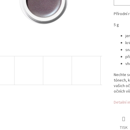
Přírodní 
5 g
je
kr
sn
př
vh
Nechte s
tónech, k
vašich oč
očních ví
Detailní 
TISK