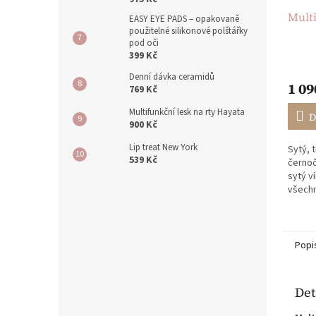
Mult
EASY EYE PADS – opakovaně
použitelné silikonové polštářky
pod oči
399 Kč
Denní dávka ceramidů
1 09
769 Kč
Multifunkční lesk na rty Hayata
D
900 Kč
Lip treat New York
Sytý, 
539 Kč
černoč
sytý v
všechn
sameto
pro ka
zvláštní
Popi
Det