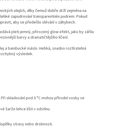
anických olejích, díky čemuž dobře drží zejména na
 a lehké zapudrování transparentním pudrem. Pokud
ravit, aby se předešlo slévání v záhybech.
odává pleti jemný, přirozený glow efekt, jako by zářila
zivnější barvy a dramatičtějšího líčení.
lej a bambucké máslo. Hebká, snadno roztíratelná
bezchybný výsledek.
 Při skladování pod 0 °C mohou přírodní vosky ve
 šarže lehce lišit v odstínu.
doplňky stravy nebo drobnosti.