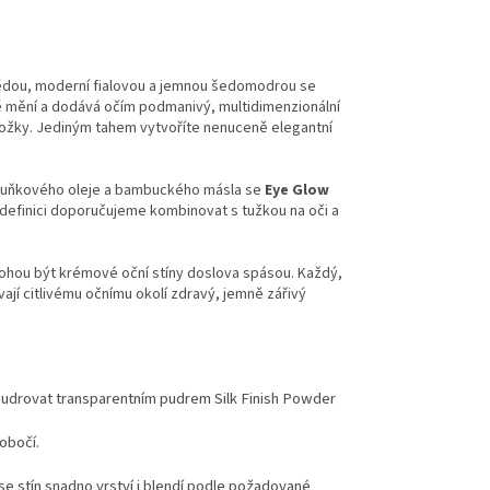
nědou, moderní fialovou a jemnou šedomodrou se
ně mění a dodává očím podmanivý, multidimenzionální
pokožky. Jediným tahem vytvoříte nenuceně elegantní
eruňkového oleje a bambuckého másla se
Eye Glow
 definici doporučujeme kombinovat s tužkou na oči a
ohou být krémové oční stíny doslova spásou. Každý,
ají citlivému očnímu okolí zdravý, jemně zářivý
epudrovat transparentním pudrem Silk Finish Powder
obočí.
 se stín snadno vrství i blendí podle požadované