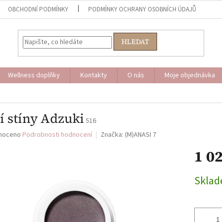
OBCHODNÍ PODMÍNKY
PODMÍNKY OCHRANY OSOBNÍCH ÚDAJŮ
HLEDAT
Wellness doplňky
Kontakty
O nás
Moje objednávka
í stíny Adzuki
516
né
noceno
Podrobnosti hodnocení
Značka:
(M)ANASI 7
ní
1 0
u
Měrná
Skla
cena:
ek.