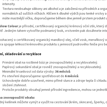
intenzity.
Textura neobsahuje silikony ani alkohol a je založená na přírodních a org
normálních až sušších víčkách. Klíčem k dlouhé výdrži jsou tenké vrstvy
máte mastnější víčka, doporučujeme během dne jemně prstem produkt up
Glow Colour
je přírodní, certifikovaný organický krémový oční stín, který d
itř. Jediným tahem vytvoříte podmanivý look, vrstvením pak dosáhnete inten
bohacený o certifikovaný organický mandlový olej, včelí vosk, meruňkový o
ura spojuje lehkost krémového produktu s jemností pudrového finiše pro 
ní, skladování a recyklace
Primární obal na rostlinné bázi je znovupoužitelný a recyklovatelný.
Papírový sekundární obal je rovněž znovupoužitelný a recyklovatelný.
Minimální trvanlivost od data výroby:
36 měsíců
.
Po otevření doporučujeme spotřebovat do
6 měsíců
.
Uchovávejte dobře uzavřené, mimo přímé slunce a zdroje tepla či chladu.
složení ztuhnout.
Protože produkty obsahují jemné přírodní ingredience, mohou se jednotlivé
na znovupoužití obalu:
dný kelímek můžete vymýt a využít na cestování (krém, skincare), šperky, 