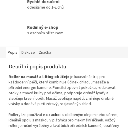
Rychlé doručení
odesíláme do 1-2 dnů
Rodinný e-shop
s osobním přístupem
Popis
Diskuze
Značka
Detailní popis produktu
Roller na masáž a lifting obličeje
je luxusní nástroj pro
každodenní péči, který kombinuje účinek chladu, masáže a
přírodní energie kamene. Pomáhá zpevnit pokožku, redukovat
otoky a tmavé kruhy pod očima, podporuje drénáž lymfy a
zlepšuje krevní oběh. Masáž uvolňuje napětí, zmírňuje drobné
vrásky a dodává pleti zdravý, rozjasněný vzhled.
Rollery lze používat
na sucho
i s oblíbeným olejem nebo sérem,
ideálně spolu s maskou v plátýnku pro maximální účinek. Každý
roller je ručně vyráběný z kvalitních přírodních kamenů, opatřený