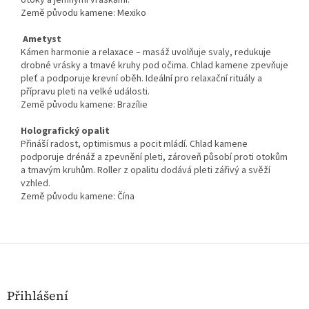
otoky a jemnými vráskami.
Země původu kamene: Mexiko
Ametyst
Kámen harmonie a relaxace – masáž uvolňuje svaly, redukuje
drobné vrásky a tmavé kruhy pod očima. Chlad kamene zpevňuje
pleť a podporuje krevní oběh. Ideální pro relaxační rituály a
přípravu pleti na velké události.
Země původu kamene: Brazílie
Holografický opalit
Přináší radost, optimismus a pocit mládí. Chlad kamene
podporuje drénáž a zpevnění pleti, zároveň působí proti otokům
a tmavým kruhům. Roller z opalitu dodává pleti zářivý a svěží
vzhled.
Země původu kamene: Čína
Z
á
p
a
Přihlášení