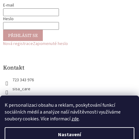
t
E-mail
í
Heslo
PŘIHLÁSIT SE
Nová registrace
Zapomenuté heslo
Kontakt
723 343 976
sisa_care
723 343 976
K personalizaci obsahu a reklam, poskytování funkcí
@sisa_care
sociálních médií a analýze naší návštěvnosti využíváme
soubory cookies. Více informací
zde
.
Vytvořil Shoptet
Nastavení