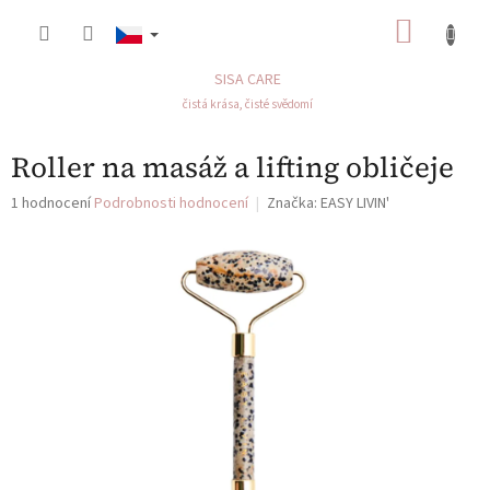
Přejít
NÁKU
na
obsah
KOŠÍK
SISA CARE
čistá krása, čisté svědomí
Roller na masáž a lifting obličeje
Průměrné
1 hodnocení
Podrobnosti hodnocení
Značka:
EASY LIVIN'
hodnocení
produktu
je
5,0
z
5
hvězdiček.