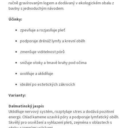
ručně gravírovaným logem a dodávaný v ekologickém obalu z
bavlny s jednoduchým návodem.
Účinky:
zpevňuje a rozjasňuje pleť
podporuje drénáž lymfy a krevní oběh
zmenšuje viditelnost pórů
snižuje otoky a tmavé kruhy pod očima
uvolňuje a uklidňuje
ideální po estetických zákrocích
Varianty:
Dalmatinský jaspis
Uklidňuje nervový systém, rozptyluje stres a dodává pozitivní
energii. Chlad kamene uzavírá póry a podporuje lymfatický oběh.
Skvělý pro osvěžení a vyhlazení pleti, zejména v oblastech s