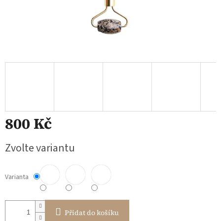
800 Kč
Měrná
Zvolte variantu
cena:
Varianta
Přidat do košíku