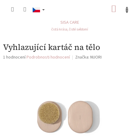
Přejít
NÁKU
na
obsah
KOŠÍK
SISA CARE
čistá krása, čisté svědomí
Vyhlazující kartáč na tělo
Průměrné
1 hodnocení
Podrobnosti hodnocení
Značka:
NUORI
hodnocení
produktu
je
5,0
z
5
hvězdiček.