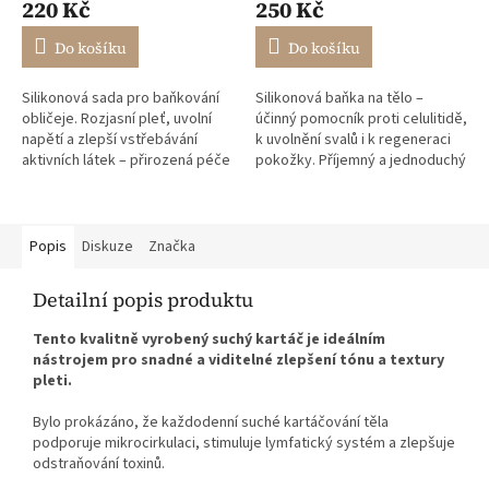
220 Kč
250 Kč
produktu
produktu
je
je
Do košíku
Do košíku
5,0
5,0
z
z
Silikonová sada pro baňkování
Silikonová baňka na tělo –
5
5
obličeje. Rozjasní pleť, uvolní
účinný pomocník proti celulitidě,
hvězdiček.
hvězdiček.
napětí a zlepší vstřebávání
k uvolnění svalů i k regeneraci
aktivních látek – přirozená péče
pokožky. Příjemný a jednoduchý
bez chemie.
rituál na každý den.
Popis
Diskuze
Značka
Detailní popis produktu
Tento kvalitně vyrobený suchý kartáč je ideálním
nástrojem pro snadné a viditelné zlepšení tónu a textury
pleti.
Bylo prokázáno, že každodenní suché kartáčování těla
podporuje mikrocirkulaci, stimuluje lymfatický systém a zlepšuje
odstraňování toxinů.