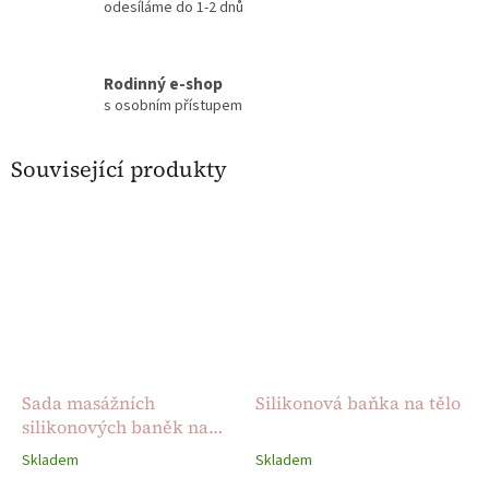
odesíláme do 1-2 dnů
Rodinný e-shop
s osobním přístupem
Související produkty
Sada masážních
Silikonová baňka na tělo
silikonových baněk na
obličej
Skladem
Skladem
Průměrné
Průměrné
hodnocení
hodnocení