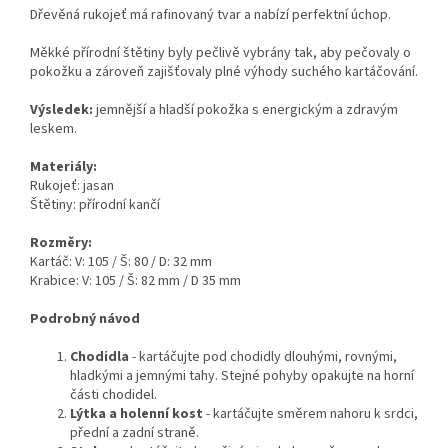
Dřevěná rukojeť má rafinovaný tvar a nabízí perfektní úchop.
Měkké přírodní štětiny byly pečlivě vybrány tak, aby pečovaly o
pokožku a zároveň zajišťovaly plné výhody suchého kartáčování.
Výsledek:
jemnější a hladší pokožka s energickým a zdravým
leskem.
Materiály:
Rukojeť: jasan
Štětiny: přírodní kančí
Rozměry:
Kartáč: V: 105 / Š: 80 / D: 32 mm
Krabice: V: 105 / Š: 82 mm / D 35 mm
Podrobný návod
Chodidla
- kartáčujte pod chodidly dlouhými, rovnými,
hladkými a jemnými tahy. Stejné pohyby opakujte na horní
části chodidel.
Lýtka a holenní kost
- kartáčujte směrem nahoru k srdci,
přední a zadní straně.