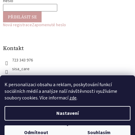
Heslo
PŘIHLÁSIT SE
Nová registrace
Zapomenuté heslo
Kontakt
723 343 976
sisa_care
723 343 976
K personalizaci obsahu a reklam, poskytování funkcí
@sisa_care
sociálních médií a analýze naší návštěvnosti využíváme
soubory cookies. Více informací
zde
.
Vytvořil Shoptet
Nastavení
Copyright 2026
SISA CARE
. Všechna práva vyhrazena.
Upravit
Odmítnout
Souhlasím
nastavení cookies