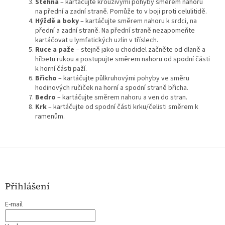
Stehna
– kartáčujte krouživými pohyby směrem nahoru
na přední a zadní straně. Pomůže to v boji proti celulitidě.
Hýždě a boky
– kartáčujte směrem nahoru k srdci, na
přední a zadní straně. Na přední straně nezapomeňte
kartáčovat u lymfatických uzlin v tříslech.
Ruce a paže
– stejně jako u chodidel začněte od dlaně a
hřbetu rukou a postupujte směrem nahoru od spodní části
k horní části paží.
Břicho
– kartáčujte půlkruhovými pohyby ve směru
hodinových ručiček na horní a spodní straně břicha.
Bedro
– kartáčujte směrem nahoru a ven do stran.
Krk
– kartáčujte od spodní části krku/čelisti směrem k
ramenům.
Z
á
p
a
Přihlášení
t
E-mail
í